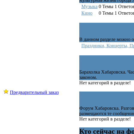
Культурная жизнь города 
Музыка
0
Темы
1
Ответо
Кино
0
Темы
1
Ответо
События и мнен
В данном разделе можно о
Праздники, Концерты, П
Барахолка
Барахолка Хабаровска. Ча
законом.
Нет категорий в разделе!
Предварительный заказ
Болталка
Форум Хабаровска. Разгов
размещаются те сообщения,
Нет категорий в разделе!
Кто сейчас на ф