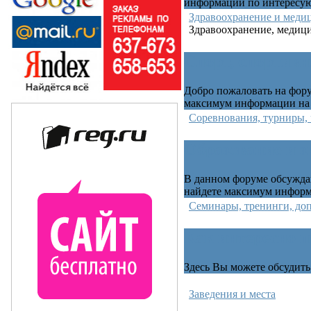
информации по интересу
Здравоохранение и меди
Здравоохранение, медицин
Спорт, спортивн
Добро пожаловать на фору
максимум информации на 
Соревнования, турниры,
Образование и з
В данном форуме обсужда
найдете максимум информ
Семинары, тренинги, доп
Как интересно п
Здесь Вы можете обсудить 
Заведения и места