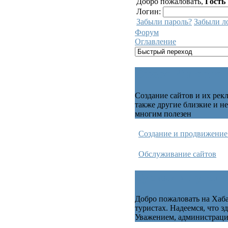
Добро пожаловать,
Гость
Логин:
Забыли пароль?
Забыли л
Форум
Оглавление
Сфера Интернет
Создание сайтов и их рекл
также другие близкие и н
многим полезен
Создание и продвижение
Обслуживание сайтов
Туризм и путеш
Добро пожаловать на Хаб
туристах. Надеемся, что 
Уважением, администраци