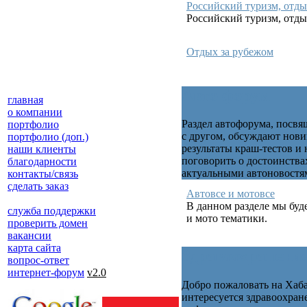
Российский туризм, отды
Российский туризм, отды
Отдых за рубежом
Авто форум
главная
о компании
Раздел автофорума, посв
портфолио
с другом, обсуждают нов
портфолио (доп.)
результаты краш-тестов и
наши клиенты
поговорить о достоинства
благодарности
актуальными автоновостя
контакты/связь
сделать заказ
Автовсе и мотовсе
В данном разделе мы буде
служба поддержки
и мото тематики.
проверить домен
вакансии
карта сайта
Здравоохранени
вопрос-ответ
интернет-форум
v2.0
Добро пожаловать на Хаб
интересуется здравоохран